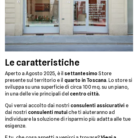
Le caratteristiche
Aperto a Agosto 2025, è il
settantesimo
Store
presente sul territorio e il
quarto in Toscana
. Lo store si
sviluppa su una superficie di circa 100 mq. su un piano,
in una delle vie principali del
centro città.
Qui verrai accolto dai nostri
consulenti assicurativi
e
dai nostri
consulenti mutui
che ti aiuteranno ad
individuare la soluzione di risparmio più adatta alle tue
esigenze.
E tu, che cosa aspetti a venirci a trovare?
Vieni a