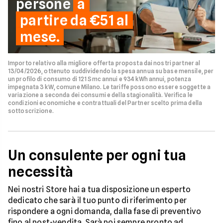
persone
a
partire da €51 al
mese.
Importo relativo alla migliore offerta proposta dai nostri partner al
13/04/2026, ottenuto suddividendo la spesa annua su base mensile, per
un profilo di consumo di 121 Smc annui e 934 kWh annui, potenza
impegnata 3 kW, comune Milano. Le tariffe possono essere soggette a
variazione a seconda dei consumi e della stagionalità. Verifica le
condizioni economiche e contrattuali del Partner scelto prima della
sottoscrizione.
Un consulente per ogni tua
necessità
Nei nostri Store hai a tua disposizione un esperto
dedicato che sarà il tuo punto di riferimento per
rispondere a ogni domanda, dalla fase di preventivo
fino al post-vendita. Sarà poi sempre pronto ad