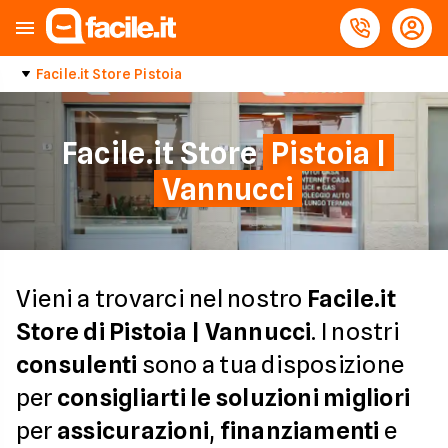
Facile.it Store Pistoia
Facile.it Store
Pistoia |
Vannucci
Vieni a trovarci nel nostro
Facile.it
Store di Pistoia | Vannucci
. I nostri
consulenti
sono a tua disposizione
per
consigliarti le soluzioni migliori
per
assicurazioni
,
finanziamenti
e