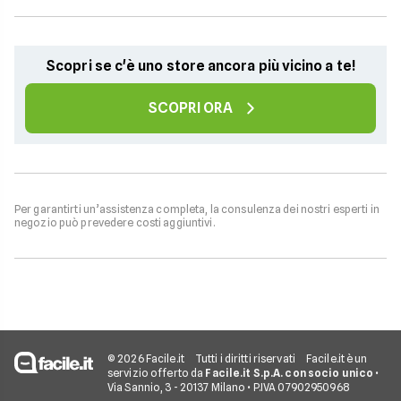
Scopri se c'è uno store ancora più vicino a te!
SCOPRI ORA
Per garantirti un’assistenza completa, la consulenza dei nostri esperti in
negozio può prevedere costi aggiuntivi.
© 2026 Facile.it
Tutti i diritti riservati
Facile.it è un
servizio offerto da
Facile.it S.p.A. con socio unico
•
Via Sannio, 3 - 20137 Milano • P.IVA 07902950968