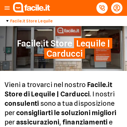
Facile.it Store Lequile
Facile.it Store
Lequile |
Carducci
Vieni a trovarci nel nostro
Facile.it
Store di Lequile | Carducci
. I nostri
consulenti
sono a tua disposizione
per
consigliarti le soluzioni migliori
per
assicurazioni
,
finanziamenti
e