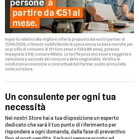
persone
a
partire da €51 al
mese.
Importo relativo alla migliore offerta proposta dai nostri partner al
13/04/2026, ottenuto suddividendo la spesa annua su base mensile, per
un profilo di consumo di 121 Smc annui e 934 kWh annui, potenza
impegnata 3 kW, comune Milano. Le tariffe possono essere soggette a
variazione a seconda dei consumi e della stagionalità. Verifica le
condizioni economiche e contrattuali del Partner scelto prima della
sottoscrizione.
Un consulente per ogni tua
necessità
Nei nostri Store hai a tua disposizione un esperto
dedicato che sarà il tuo punto di riferimento per
rispondere a ogni domanda, dalla fase di preventivo
fino al post-vendita. Sarà poi sempre pronto ad