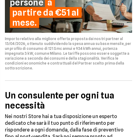
persone
a
partire da €51 al
mese.
Importo relativo alla migliore offerta proposta dai nostri partner al
13/04/2026, ottenuto suddividendo la spesa annua su base mensile, per
un profilo di consumo di 121 Smc annui e 934 kWh annui, potenza
impegnata 3 kW, comune Milano. Le tariffe possono essere soggette a
variazione a seconda dei consumi e della stagionalità. Verifica le
condizioni economiche e contrattuali del Partner scelto prima della
sottoscrizione.
Un consulente per ogni tua
necessità
Nei nostri Store hai a tua disposizione un esperto
dedicato che sarà il tuo punto di riferimento per
rispondere a ogni domanda, dalla fase di preventivo
fino al post-vendita. Sarà poi sempre pronto ad