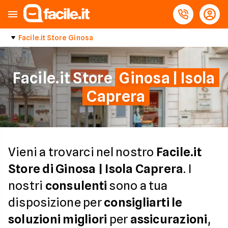
Facile.it Store Ginosa
Facile.it Store
Ginosa | Isola
Caprera
Vieni a trovarci nel nostro
Facile.it
Store di Ginosa | Isola Caprera
. I
nostri
consulenti
sono a tua
disposizione per
consigliarti le
soluzioni migliori
per
assicurazioni
,