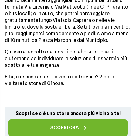
Siamo facilmente raggiungibili con il pullman urbano
fermata Via Lucania o Via Matteotti (linee CTP Taranto
o bus locali) o in auto, che potrai parcheggiare
gratuitamente lungo Via Isola Caprera o nelle vie
limitrofe, dove la sosta è libera. Se ti trovi già in centro,
puoi raggiungerci comodamente a piedi: siamo a meno
di 10 minuti da Piazza Marconi e dal Municipio.
Qui verrai accolto dai nostri collaboratori che ti
aiuteranno ad individuare la soluzione di risparmio più
adatta alle tue esigenze.
E tu, che cosa aspetti a venirci a trovare? Vieni a
visitare lo store di Ginosa.
Scopri se c'è uno store ancora più vicino a te!
SCOPRI ORA