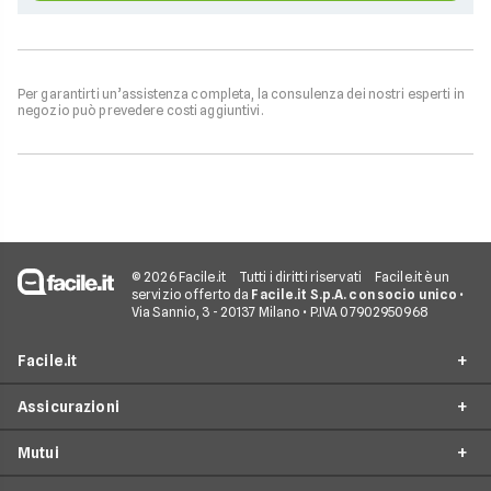
Per garantirti un’assistenza completa, la consulenza dei nostri esperti in
negozio può prevedere costi aggiuntivi.
© 2026 Facile.it
Tutti i diritti riservati
Facile.it è un
servizio offerto da
Facile.it S.p.A. con socio unico
•
Via Sannio, 3 - 20137 Milano • P.IVA 07902950968
Facile.it
Assicurazioni
Chi siamo
Mutui
Perché scegliere Facile.it
RC Auto
Spot TV