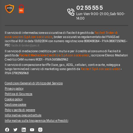
Notizie TV a pagamento
02 55 55 5
Notizie noleggio
We're hiring!
Lavora in Facile.it
Lun-Ven 9:00-21:00; Sab 9.00-
14.00
Il servizio di intermediazione assicurativa di Facile.it è gestito da
Facile.it Broker di
assicurazioni S.p.A. con socio unico
, broker assicurativo regolamentato dall'IVASS ed
iscritto al RUI in data 13/02/2014 con numero registrazione B000480264 • P.IVA 08007250965 •
PEC
Il servizio di mediazione creditizia per i mutui e per il credito al consumo di Facile.it è
gestito da
Facile.it Mediazione Creditizia S.p.A. con socio unico
, iscrizione Elenco Mediatori
Creditizi OAM numero M201 • P.IVA 06158600962
Il servizio di comparazione tariffe (luce, gas, ADSL, cellulari, conti e carte, noleggio a
lungo termine) ed i servizi di marketing sono gestiti da
Facile.it S.p.A. con socio unico
•
P.IVA 07902950968
Condizioni Generali di Utilizzo del Servizio
Privacy policy
Politica di Sicurezza
Cookie policy
Gestione cookie
Policy parità di genere
Informativa precontrattule
Informativa sulla trasparenza Mutui e Prestiti