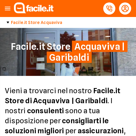
Facile.it Store Acquaviva
Facile.it Store
Acquaviva |
Garibaldi
Vieni a trovarci nel nostro
Facile.it
Store di Acquaviva | Garibaldi
. I
nostri
consulenti
sono a tua
disposizione per
consigliarti le
soluzioni migliori
per
assicurazioni
,