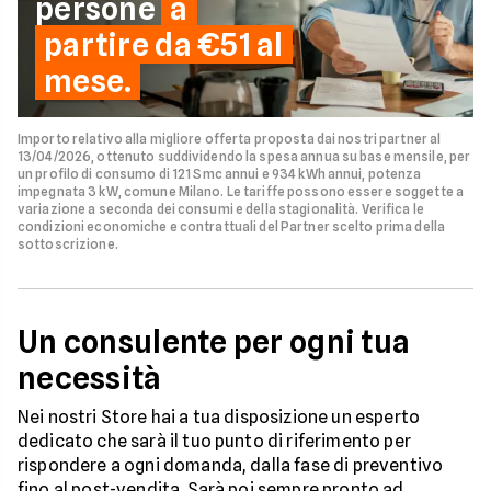
persone
a
partire da €51 al
mese.
Importo relativo alla migliore offerta proposta dai nostri partner al
13/04/2026, ottenuto suddividendo la spesa annua su base mensile, per
un profilo di consumo di 121 Smc annui e 934 kWh annui, potenza
impegnata 3 kW, comune Milano. Le tariffe possono essere soggette a
variazione a seconda dei consumi e della stagionalità. Verifica le
condizioni economiche e contrattuali del Partner scelto prima della
sottoscrizione.
Un consulente per ogni tua
necessità
Nei nostri Store hai a tua disposizione un esperto
dedicato che sarà il tuo punto di riferimento per
rispondere a ogni domanda, dalla fase di preventivo
fino al post-vendita. Sarà poi sempre pronto ad